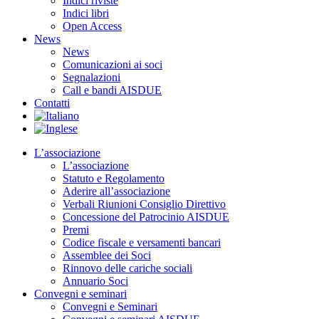
Indici riviste
Indici libri
Open Access
News
News
Comunicazioni ai soci
Segnalazioni
Call e bandi AISDUE
Contatti
L’associazione
L’associazione
Statuto e Regolamento
Aderire all’associazione
Verbali Riunioni Consiglio Direttivo
Concessione del Patrocinio AISDUE
Premi
Codice fiscale e versamenti bancari
Assemblee dei Soci
Rinnovo delle cariche sociali
Annuario Soci
Convegni e seminari
Convegni e Seminari