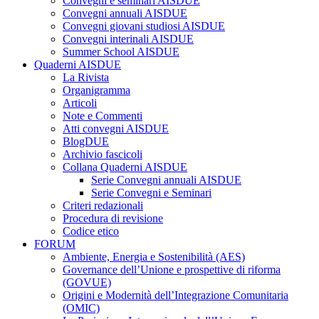
Convegni e seminari AISDUE
Convegni annuali AISDUE
Convegni giovani studiosi AISDUE
Convegni interinali AISDUE
Summer School AISDUE
Quaderni AISDUE
La Rivista
Organigramma
Articoli
Note e Commenti
Atti convegni AISDUE
BlogDUE
Archivio fascicoli
Collana Quaderni AISDUE
Serie Convegni annuali AISDUE
Serie Convegni e Seminari
Criteri redazionali
Procedura di revisione
Codice etico
FORUM
Ambiente, Energia e Sostenibilità (AES)
Governance dell’Unione e prospettive di riforma
(GOVUE)
Origini e Modernità dell’Integrazione Comunitaria
(OMIC)