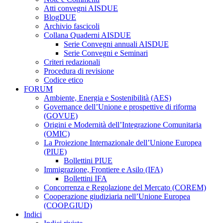
Atti convegni AISDUE
BlogDUE
Archivio fascicoli
Collana Quaderni AISDUE
Serie Convegni annuali AISDUE
Serie Convegni e Seminari
Criteri redazionali
Procedura di revisione
Codice etico
FORUM
Ambiente, Energia e Sostenibilità (AES)
Governance dell’Unione e prospettive di riforma
(GOVUE)
Origini e Modernità dell’Integrazione Comunitaria
(OMIC)
La Proiezione Internazionale dell’Unione Europea
(PIUE)
Bollettini PIUE
Immigrazione, Frontiere e Asilo (IFA)
Bollettini IFA
Concorrenza e Regolazione del Mercato (COREM)
Cooperazione giudiziaria nell’Unione Europea
(COOP.GIUD)
Indici