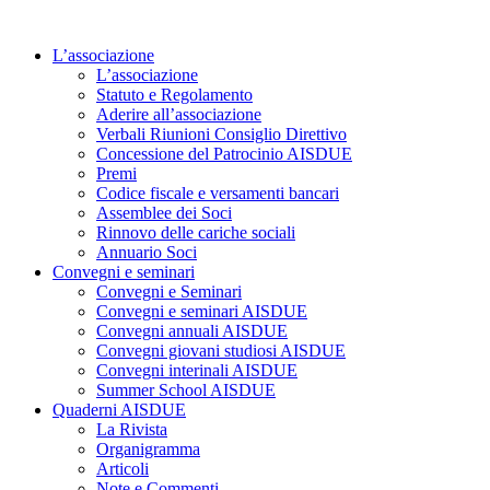
Vai
al
L’associazione
contenuto
L’associazione
Statuto e Regolamento
Aderire all’associazione
Verbali Riunioni Consiglio Direttivo
Concessione del Patrocinio AISDUE
Premi
Codice fiscale e versamenti bancari
Assemblee dei Soci
Rinnovo delle cariche sociali
Annuario Soci
Convegni e seminari
Convegni e Seminari
Convegni e seminari AISDUE
Convegni annuali AISDUE
Convegni giovani studiosi AISDUE
Convegni interinali AISDUE
Summer School AISDUE
Quaderni AISDUE
La Rivista
Organigramma
Articoli
Note e Commenti