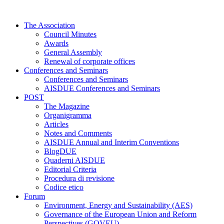
Skip
to
The Association
content
Council Minutes
Awards
General Assembly
Renewal of corporate offices
Conferences and Seminars
Conferences and Seminars
AISDUE Conferences and Seminars
POST
The Magazine
Organigramma
Articles
Notes and Comments
AISDUE Annual and Interim Conventions
BlogDUE
Quaderni AISDUE
Editorial Criteria
Procedura di revisione
Codice etico
Forum
Environment, Energy and Sustainability (AES)
Governance of the European Union and Reform
Perspectives (GOVEU)