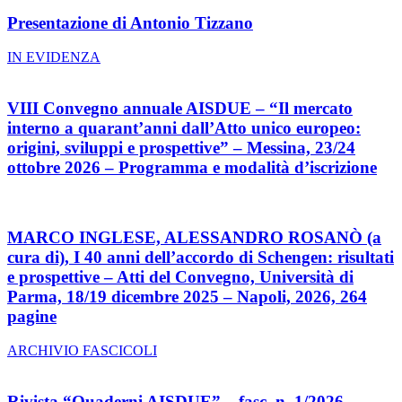
Presentazione di Antonio Tizzano
IN EVIDENZA
VIII Convegno annuale AISDUE – “Il mercato
interno a quarant’anni dall’Atto unico europeo:
origini, sviluppi e prospettive” – Messina, 23/24
ottobre 2026 – Programma e modalità d’iscrizione
MARCO INGLESE, ALESSANDRO ROSANÒ (a
cura di), I 40 anni dell’accordo di Schengen: risultati
e prospettive – Atti del Convegno, Università di
Parma, 18/19 dicembre 2025 – Napoli, 2026, 264
pagine
ARCHIVIO FASCICOLI
Rivista “Quaderni AISDUE” – fasc. n. 1/2026