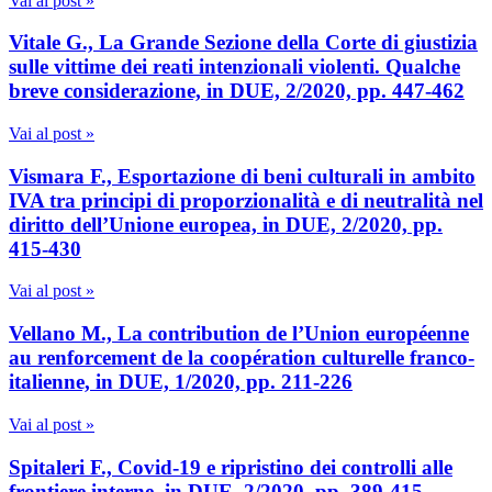
Vai al post »
Vitale G., La Grande Sezione della Corte di giustizia
sulle vittime dei reati intenzionali violenti. Qualche
breve considerazione, in DUE, 2/2020, pp. 447-462
Vai al post »
Vismara F., Esportazione di beni culturali in ambito
IVA tra principi di proporzionalità e di neutralità nel
diritto dell’Unione europea, in DUE, 2/2020, pp.
415-430
Vai al post »
Vellano M., La contribution de l’Union européenne
au renforcement de la coopération culturelle franco-
italienne, in DUE, 1/2020, pp. 211-226
Vai al post »
Spitaleri F., Covid-19 e ripristino dei controlli alle
frontiere interne, in DUE, 2/2020, pp. 389-415