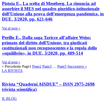
Pistoia E., La scelta di Meseberg. La rinuncia ad
assorbire il MES nel quadro giuridico-istituzionale
dell’Unione alla prova dell’emergenza pandemica, in
DUE, 3/2020, pp. 621-646
Vai al post »
Perillo E., Dalla saga Taricco all’affaire Weiss:
primato del diritto dell’Unione, tra giudicati
costituzionali non recognoscentes e la regola dello
«squilibrio», in DUE, 3/2020, pp. 489-514
Vai al post »
« Precedente
Page
1
Page
2
Page
3
…
Page
5
Successivo »
LA RIVISTA
Rivista “Quaderni AISDUE” – ISSN 2975-2698
(rivista scientifica)
IL BLOG