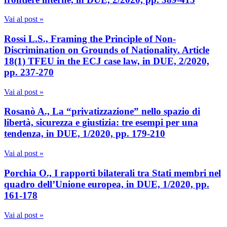
Vai al post »
Rossi L.S., Framing the Principle of Non-
Discrimination on Grounds of Nationality. Article
18(1) TFEU in the ECJ case law, in DUE, 2/2020,
pp. 237-270
Vai al post »
Rosanò A., La “privatizzazione” nello spazio di
libertà, sicurezza e giustizia: tre esempi per una
tendenza, in DUE, 1/2020, pp. 179-210
Vai al post »
Porchia O., I rapporti bilaterali tra Stati membri nel
quadro dell’Unione europea, in DUE, 1/2020, pp.
161-178
Vai al post »