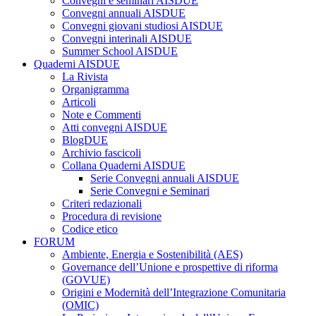
Convegni e seminari AISDUE
Convegni annuali AISDUE
Convegni giovani studiosi AISDUE
Convegni interinali AISDUE
Summer School AISDUE
Quaderni AISDUE
La Rivista
Organigramma
Articoli
Note e Commenti
Atti convegni AISDUE
BlogDUE
Archivio fascicoli
Collana Quaderni AISDUE
Serie Convegni annuali AISDUE
Serie Convegni e Seminari
Criteri redazionali
Procedura di revisione
Codice etico
FORUM
Ambiente, Energia e Sostenibilità (AES)
Governance dell’Unione e prospettive di riforma
(GOVUE)
Origini e Modernità dell’Integrazione Comunitaria
(OMIC)