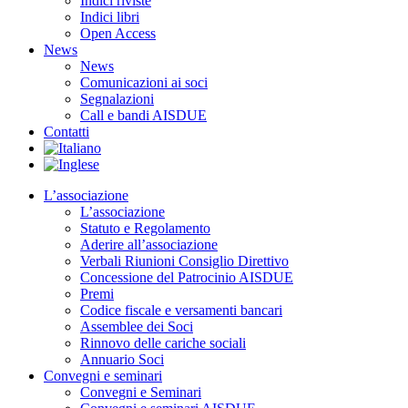
Indici riviste
Indici libri
Open Access
News
News
Comunicazioni ai soci
Segnalazioni
Call e bandi AISDUE
Contatti
L’associazione
L’associazione
Statuto e Regolamento
Aderire all’associazione
Verbali Riunioni Consiglio Direttivo
Concessione del Patrocinio AISDUE
Premi
Codice fiscale e versamenti bancari
Assemblee dei Soci
Rinnovo delle cariche sociali
Annuario Soci
Convegni e seminari
Convegni e Seminari