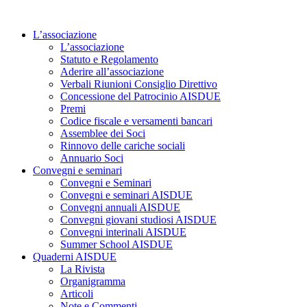
Vai
al
L’associazione
contenuto
L’associazione
Statuto e Regolamento
Aderire all’associazione
Verbali Riunioni Consiglio Direttivo
Concessione del Patrocinio AISDUE
Premi
Codice fiscale e versamenti bancari
Assemblee dei Soci
Rinnovo delle cariche sociali
Annuario Soci
Convegni e seminari
Convegni e Seminari
Convegni e seminari AISDUE
Convegni annuali AISDUE
Convegni giovani studiosi AISDUE
Convegni interinali AISDUE
Summer School AISDUE
Quaderni AISDUE
La Rivista
Organigramma
Articoli
Note e Commenti