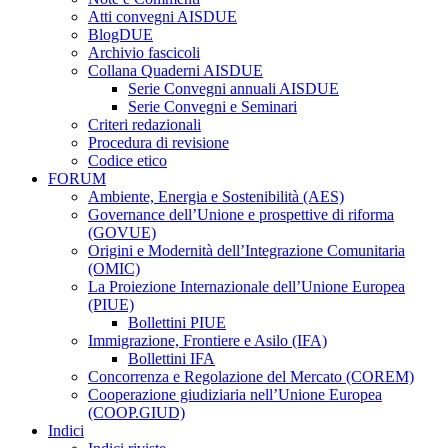
Atti convegni AISDUE
BlogDUE
Archivio fascicoli
Collana Quaderni AISDUE
Serie Convegni annuali AISDUE
Serie Convegni e Seminari
Criteri redazionali
Procedura di revisione
Codice etico
FORUM
Ambiente, Energia e Sostenibilità (AES)
Governance dell’Unione e prospettive di riforma
(GOVUE)
Origini e Modernità dell’Integrazione Comunitaria
(OMIC)
La Proiezione Internazionale dell’Unione Europea
(PIUE)
Bollettini PIUE
Immigrazione, Frontiere e Asilo (IFA)
Bollettini IFA
Concorrenza e Regolazione del Mercato (COREM)
Cooperazione giudiziaria nell’Unione Europea
(COOP.GIUD)
Indici