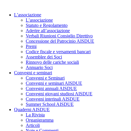
Vai
al
L’associazione
contenuto
L’associazione
Statuto e Regolamento
Aderire all’associazione
Verbali Riunioni Consiglio Direttivo
Concessione del Patrocinio AISDUE
Premi
Codice fiscale e versamenti bancari
Assemblee dei Soci
Rinnovo delle cariche sociali
Annuario Soci
Convegni e seminari
Convegni e Seminari
Convegni e seminari AISDUE
Convegni annuali AISDUE
Convegni giovani studiosi AISDUE
Convegni interinali AISDUE
Summer School AISDUE
Quaderni AISDUE
La Rivista
Organigramma
Articoli
Note e Commenti