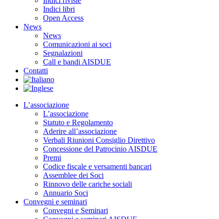
Indici riviste
Indici libri
Open Access
News
News
Comunicazioni ai soci
Segnalazioni
Call e bandi AISDUE
Contatti
L’associazione
L’associazione
Statuto e Regolamento
Aderire all’associazione
Verbali Riunioni Consiglio Direttivo
Concessione del Patrocinio AISDUE
Premi
Codice fiscale e versamenti bancari
Assemblee dei Soci
Rinnovo delle cariche sociali
Annuario Soci
Convegni e seminari
Convegni e Seminari