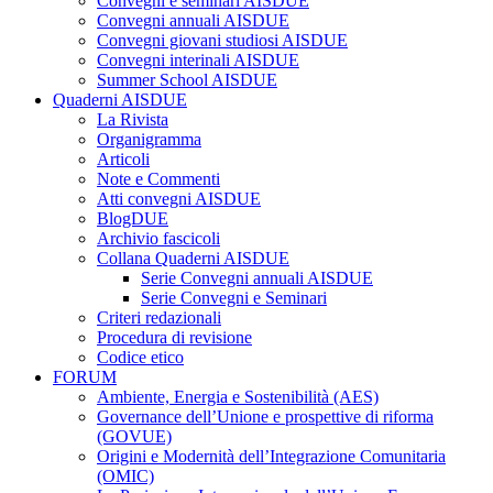
Convegni e seminari AISDUE
Convegni annuali AISDUE
Convegni giovani studiosi AISDUE
Convegni interinali AISDUE
Summer School AISDUE
Quaderni AISDUE
La Rivista
Organigramma
Articoli
Note e Commenti
Atti convegni AISDUE
BlogDUE
Archivio fascicoli
Collana Quaderni AISDUE
Serie Convegni annuali AISDUE
Serie Convegni e Seminari
Criteri redazionali
Procedura di revisione
Codice etico
FORUM
Ambiente, Energia e Sostenibilità (AES)
Governance dell’Unione e prospettive di riforma
(GOVUE)
Origini e Modernità dell’Integrazione Comunitaria
(OMIC)