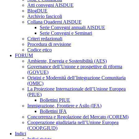
Atti convegni AISDUE
BlogDUE
Archivio fascicoli
Collana Quaderni AISDUE
Serie Convegni annuali AISDUE
Serie Convegni e Seminari
Criteri redazionali
Procedura di revisione
Codice etico
FORUM
Ambiente, Energia e Sostenibilità (AES)
Governance dell’Unione e prospettive di riforma
(GOVUE)
Origini e Modernità dell’Integrazione Comunitaria
(OMIC)
La Proiezione Internazionale dell’Unione Europea
(PIUE)
Bollettini PIUE
Immigrazione, Frontiere e Asilo (IFA)
Bollettini IFA
Concorrenza e Regolazione del Mercato (COREM)
Cooperazione giudiziaria nell’Unione Europea
(COOP.GIUD)
Indici