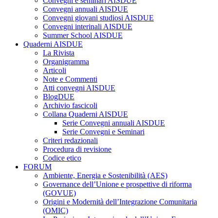
Convegni e seminari AISDUE
Convegni annuali AISDUE
Convegni giovani studiosi AISDUE
Convegni interinali AISDUE
Summer School AISDUE
Quaderni AISDUE
La Rivista
Organigramma
Articoli
Note e Commenti
Atti convegni AISDUE
BlogDUE
Archivio fascicoli
Collana Quaderni AISDUE
Serie Convegni annuali AISDUE
Serie Convegni e Seminari
Criteri redazionali
Procedura di revisione
Codice etico
FORUM
Ambiente, Energia e Sostenibilità (AES)
Governance dell’Unione e prospettive di riforma
(GOVUE)
Origini e Modernità dell’Integrazione Comunitaria
(OMIC)