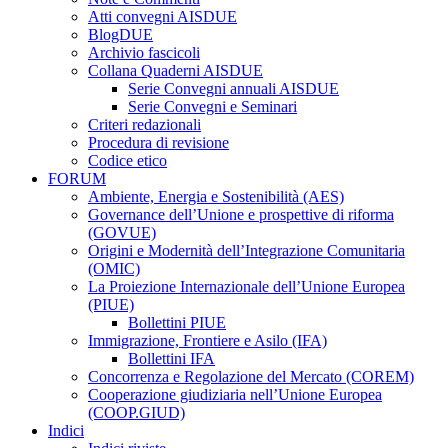
Atti convegni AISDUE
BlogDUE
Archivio fascicoli
Collana Quaderni AISDUE
Serie Convegni annuali AISDUE
Serie Convegni e Seminari
Criteri redazionali
Procedura di revisione
Codice etico
FORUM
Ambiente, Energia e Sostenibilità (AES)
Governance dell’Unione e prospettive di riforma
(GOVUE)
Origini e Modernità dell’Integrazione Comunitaria
(OMIC)
La Proiezione Internazionale dell’Unione Europea
(PIUE)
Bollettini PIUE
Immigrazione, Frontiere e Asilo (IFA)
Bollettini IFA
Concorrenza e Regolazione del Mercato (COREM)
Cooperazione giudiziaria nell’Unione Europea
(COOP.GIUD)
Indici