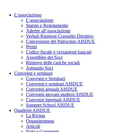
Vai
al
L’associazione
contenuto
L’associazione
Statuto e Regolamento
Aderire all’associazione
Verbali Riunioni Consiglio Direttivo
Concessione del Patrocinio AISDUE
Premi
Codice fiscale e versamenti bancari
Assemblee dei Soci
Rinnovo delle cariche sociali
Annuario Soci
Convegni e seminari
Convegni e Seminari
Convegni e seminari AISDUE
Convegni annuali AISDUE
Convegni giovani studiosi AISDUE
Convegni interinali AISDUE
Summer School AISDUE
Quaderni AISDUE
La Rivista
Organigramma
Articoli
Note e Commenti