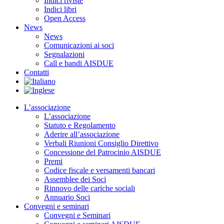
Indici riviste
Indici libri
Open Access
News
News
Comunicazioni ai soci
Segnalazioni
Call e bandi AISDUE
Contatti
L’associazione
L’associazione
Statuto e Regolamento
Aderire all’associazione
Verbali Riunioni Consiglio Direttivo
Concessione del Patrocinio AISDUE
Premi
Codice fiscale e versamenti bancari
Assemblee dei Soci
Rinnovo delle cariche sociali
Annuario Soci
Convegni e seminari
Convegni e Seminari