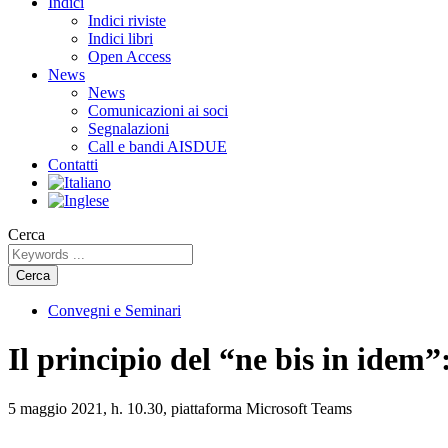
Indici
Indici riviste
Indici libri
Open Access
News
News
Comunicazioni ai soci
Segnalazioni
Call e bandi AISDUE
Contatti
Cerca
Cerca
Convegni e Seminari
Il principio del “ne bis in idem”
5 maggio 2021, h. 10.30, piattaforma Microsoft Teams