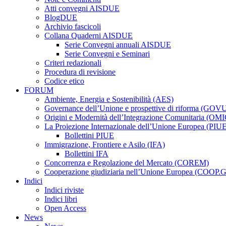
Atti convegni AISDUE
BlogDUE
Archivio fascicoli
Collana Quaderni AISDUE
Serie Convegni annuali AISDUE
Serie Convegni e Seminari
Criteri redazionali
Procedura di revisione
Codice etico
FORUM
Ambiente, Energia e Sostenibilità (AES)
Governance dell’Unione e prospettive di riforma (GOV
Origini e Modernità dell’Integrazione Comunitaria (OMI
La Proiezione Internazionale dell’Unione Europea (PIU
Bollettini PIUE
Immigrazione, Frontiere e Asilo (IFA)
Bollettini IFA
Concorrenza e Regolazione del Mercato (COREM)
Cooperazione giudiziaria nell’Unione Europea (COOP.
Indici
Indici riviste
Indici libri
Open Access
News