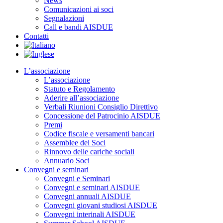
News
Comunicazioni ai soci
Segnalazioni
Call e bandi AISDUE
Contatti
L’associazione
L’associazione
Statuto e Regolamento
Aderire all’associazione
Verbali Riunioni Consiglio Direttivo
Concessione del Patrocinio AISDUE
Premi
Codice fiscale e versamenti bancari
Assemblee dei Soci
Rinnovo delle cariche sociali
Annuario Soci
Convegni e seminari
Convegni e Seminari
Convegni e seminari AISDUE
Convegni annuali AISDUE
Convegni giovani studiosi AISDUE
Convegni interinali AISDUE