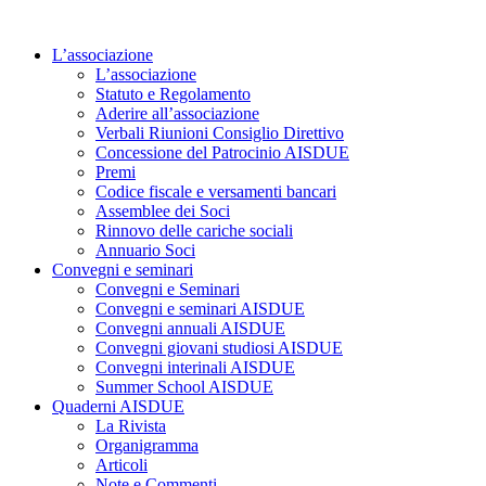
Vai
al
L’associazione
contenuto
L’associazione
Statuto e Regolamento
Aderire all’associazione
Verbali Riunioni Consiglio Direttivo
Concessione del Patrocinio AISDUE
Premi
Codice fiscale e versamenti bancari
Assemblee dei Soci
Rinnovo delle cariche sociali
Annuario Soci
Convegni e seminari
Convegni e Seminari
Convegni e seminari AISDUE
Convegni annuali AISDUE
Convegni giovani studiosi AISDUE
Convegni interinali AISDUE
Summer School AISDUE
Quaderni AISDUE
La Rivista
Organigramma
Articoli
Note e Commenti