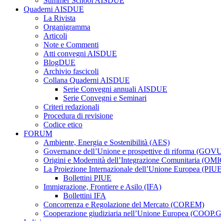
Summer School AISDUE
Quaderni AISDUE
La Rivista
Organigramma
Articoli
Note e Commenti
Atti convegni AISDUE
BlogDUE
Archivio fascicoli
Collana Quaderni AISDUE
Serie Convegni annuali AISDUE
Serie Convegni e Seminari
Criteri redazionali
Procedura di revisione
Codice etico
FORUM
Ambiente, Energia e Sostenibilità (AES)
Governance dell’Unione e prospettive di riforma (GOV
Origini e Modernità dell’Integrazione Comunitaria (OMI
La Proiezione Internazionale dell’Unione Europea (PIU
Bollettini PIUE
Immigrazione, Frontiere e Asilo (IFA)
Bollettini IFA
Concorrenza e Regolazione del Mercato (COREM)
Cooperazione giudiziaria nell’Unione Europea (COOP.