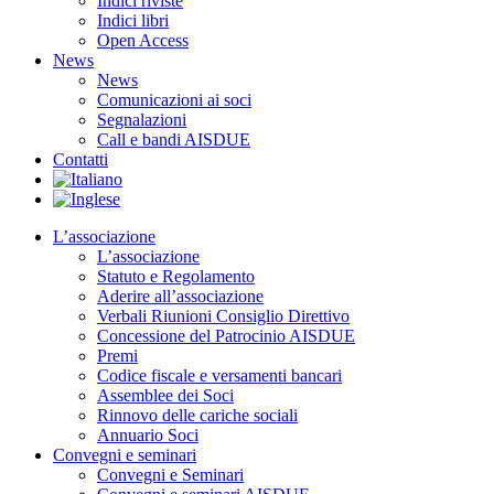
Indici riviste
Indici libri
Open Access
News
News
Comunicazioni ai soci
Segnalazioni
Call e bandi AISDUE
Contatti
L’associazione
L’associazione
Statuto e Regolamento
Aderire all’associazione
Verbali Riunioni Consiglio Direttivo
Concessione del Patrocinio AISDUE
Premi
Codice fiscale e versamenti bancari
Assemblee dei Soci
Rinnovo delle cariche sociali
Annuario Soci
Convegni e seminari
Convegni e Seminari