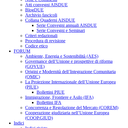
Atti convegni AISDUE
BlogDUE
Archivio fascicoli
Collana Quaderni AISDUE
Serie Convegni annuali AISDUE
Serie Convegni e Seminari
Criteri redazionali
Procedura di revisione
Codice etico
FORUM
Ambiente, Energia e Sostenibilità (AES)
Governance dell’Unione e prospettive di riforma
(GOVUE)
Origini e Modernità dell’Integrazione Comunitaria
(OMIC)
La Proiezione Internazionale dell’Unione Europea
(PIUE)
Bollettini PIUE
Immigrazione, Frontiere e Asilo (IFA)
Bollettini IFA
Concorrenza e Regolazione del Mercato (COREM)
Cooperazione giudiziaria nell’Unione Europea
(COOP.GIUD)
Indici