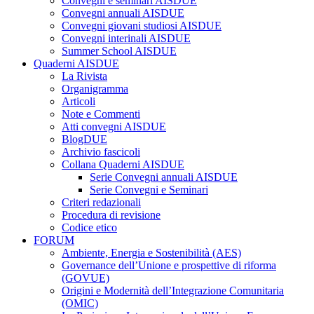
Convegni e seminari AISDUE
Convegni annuali AISDUE
Convegni giovani studiosi AISDUE
Convegni interinali AISDUE
Summer School AISDUE
Quaderni AISDUE
La Rivista
Organigramma
Articoli
Note e Commenti
Atti convegni AISDUE
BlogDUE
Archivio fascicoli
Collana Quaderni AISDUE
Serie Convegni annuali AISDUE
Serie Convegni e Seminari
Criteri redazionali
Procedura di revisione
Codice etico
FORUM
Ambiente, Energia e Sostenibilità (AES)
Governance dell’Unione e prospettive di riforma
(GOVUE)
Origini e Modernità dell’Integrazione Comunitaria
(OMIC)