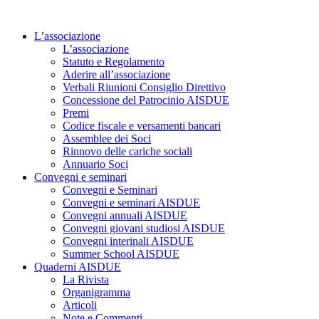
Vai
al
L’associazione
contenuto
L’associazione
Statuto e Regolamento
Aderire all’associazione
Verbali Riunioni Consiglio Direttivo
Concessione del Patrocinio AISDUE
Premi
Codice fiscale e versamenti bancari
Assemblee dei Soci
Rinnovo delle cariche sociali
Annuario Soci
Convegni e seminari
Convegni e Seminari
Convegni e seminari AISDUE
Convegni annuali AISDUE
Convegni giovani studiosi AISDUE
Convegni interinali AISDUE
Summer School AISDUE
Quaderni AISDUE
La Rivista
Organigramma
Articoli
Note e Commenti