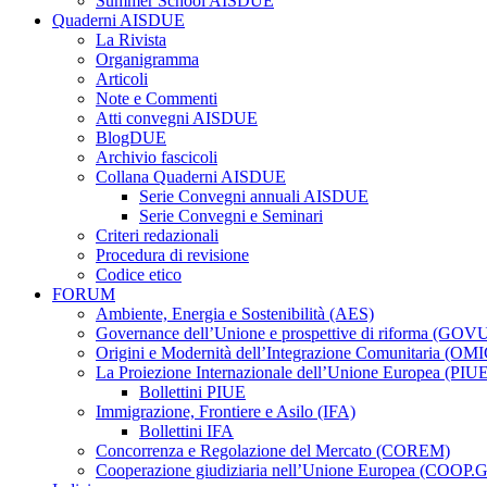
Summer School AISDUE
Quaderni AISDUE
La Rivista
Organigramma
Articoli
Note e Commenti
Atti convegni AISDUE
BlogDUE
Archivio fascicoli
Collana Quaderni AISDUE
Serie Convegni annuali AISDUE
Serie Convegni e Seminari
Criteri redazionali
Procedura di revisione
Codice etico
FORUM
Ambiente, Energia e Sostenibilità (AES)
Governance dell’Unione e prospettive di riforma (GOV
Origini e Modernità dell’Integrazione Comunitaria (OMI
La Proiezione Internazionale dell’Unione Europea (PIU
Bollettini PIUE
Immigrazione, Frontiere e Asilo (IFA)
Bollettini IFA
Concorrenza e Regolazione del Mercato (COREM)
Cooperazione giudiziaria nell’Unione Europea (COOP.