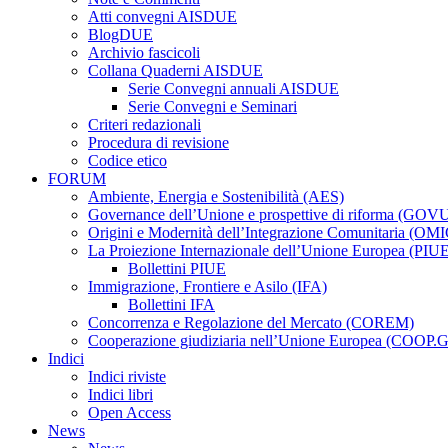
Atti convegni AISDUE
BlogDUE
Archivio fascicoli
Collana Quaderni AISDUE
Serie Convegni annuali AISDUE
Serie Convegni e Seminari
Criteri redazionali
Procedura di revisione
Codice etico
FORUM
Ambiente, Energia e Sostenibilità (AES)
Governance dell’Unione e prospettive di riforma (GOV
Origini e Modernità dell’Integrazione Comunitaria (OMI
La Proiezione Internazionale dell’Unione Europea (PIU
Bollettini PIUE
Immigrazione, Frontiere e Asilo (IFA)
Bollettini IFA
Concorrenza e Regolazione del Mercato (COREM)
Cooperazione giudiziaria nell’Unione Europea (COOP.
Indici
Indici riviste
Indici libri
Open Access
News