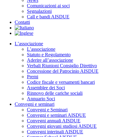
News
Comunicazioni ai soci
Segnalazioni
Call e bandi AISDUE
Contatti
L’associazione
L’associazione
Statuto e Regolamento
Aderire all’associazione
Verbali Riunioni Consiglio Direttivo
Concessione del Patrocinio AISDUE
Premi
Codice fiscale e versamenti bancari
Assemblee dei Soci
Rinnovo delle cariche sociali
Annuario Soci
Convegni e seminari
Convegni e Seminari
Convegni e seminari AISDUE
Convegni annuali AISDUE
Convegni giovani studiosi AISDUE
Convegni interinali AISDUE