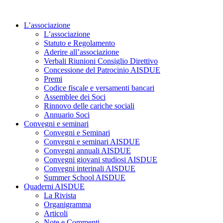
Vai
al
L’associazione
contenuto
L’associazione
Statuto e Regolamento
Aderire all’associazione
Verbali Riunioni Consiglio Direttivo
Concessione del Patrocinio AISDUE
Premi
Codice fiscale e versamenti bancari
Assemblee dei Soci
Rinnovo delle cariche sociali
Annuario Soci
Convegni e seminari
Convegni e Seminari
Convegni e seminari AISDUE
Convegni annuali AISDUE
Convegni giovani studiosi AISDUE
Convegni interinali AISDUE
Summer School AISDUE
Quaderni AISDUE
La Rivista
Organigramma
Articoli
Note e Commenti