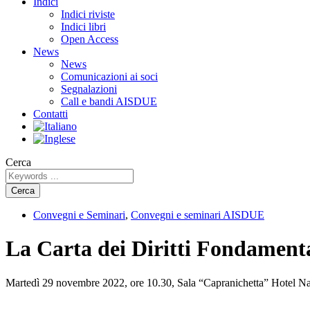
Indici
Indici riviste
Indici libri
Open Access
News
News
Comunicazioni ai soci
Segnalazioni
Call e bandi AISDUE
Contatti
Cerca
Cerca
Convegni e Seminari
,
Convegni e seminari AISDUE
La Carta dei Diritti Fondamenta
Martedì 29 novembre 2022, ore 10.30, Sala “Capranichetta” Hotel N