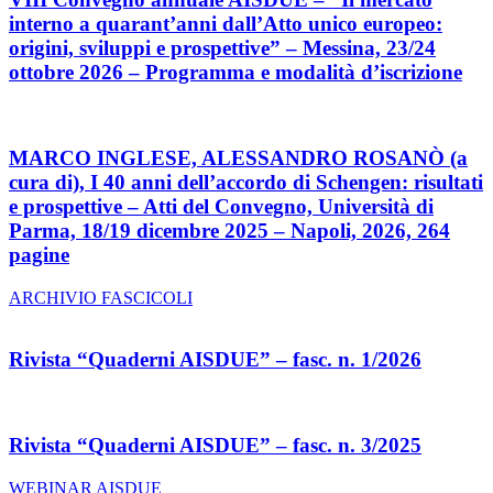
interno a quarant’anni dall’Atto unico europeo:
origini, sviluppi e prospettive” – Messina, 23/24
ottobre 2026 – Programma e modalità d’iscrizione
MARCO INGLESE, ALESSANDRO ROSANÒ (a
cura di), I 40 anni dell’accordo di Schengen: risultati
e prospettive – Atti del Convegno, Università di
Parma, 18/19 dicembre 2025 – Napoli, 2026, 264
pagine
ARCHIVIO FASCICOLI
Rivista “Quaderni AISDUE” – fasc. n. 1/2026
Rivista “Quaderni AISDUE” – fasc. n. 3/2025
WEBINAR AISDUE