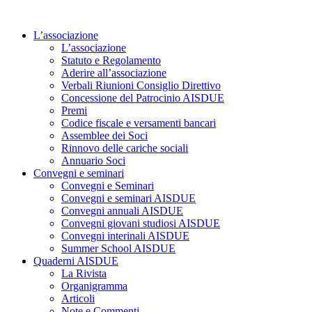
Vai
al
L’associazione
contenuto
L’associazione
Statuto e Regolamento
Aderire all’associazione
Verbali Riunioni Consiglio Direttivo
Concessione del Patrocinio AISDUE
Premi
Codice fiscale e versamenti bancari
Assemblee dei Soci
Rinnovo delle cariche sociali
Annuario Soci
Convegni e seminari
Convegni e Seminari
Convegni e seminari AISDUE
Convegni annuali AISDUE
Convegni giovani studiosi AISDUE
Convegni interinali AISDUE
Summer School AISDUE
Quaderni AISDUE
La Rivista
Organigramma
Articoli
Note e Commenti