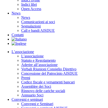
Indici riviste
Indici libri
Open Access
News
News
Comunicazioni ai soci
Segnalazioni
Call e bandi AISDUE
Contatti
L’associazione
L’associazione
Statuto e Regolamento
Aderire all’associazione
Verbali Riunioni Consiglio Direttivo
Concessione del Patrocinio AISDUE
Premi
Codice fiscale e versamenti bancari
Assemblee dei Soci
Rinnovo delle cariche sociali
Annuario Soci
Convegni e seminari
Convegni e Seminari