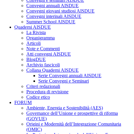
Convegni e seminari AISDUE
Convegni annuali AISDUE
Convegni giovani studiosi AISDUE
Convegni interinali AISDUE
Summer School AISDUE
Quaderni AISDUE
La Rivista
Organigramma
Articoli
Note e Commenti
Atti convegni AISDUE
BlogDUE
Archivio fascicoli
Collana Quaderni AISDUE
Serie Convegni annuali AISDUE
Serie Convegni e Seminari
Criteri redazionali
Procedura di revisione
Codice etico
FORUM
Ambiente, Energia e Sostenibilità (AES)
Governance dell’Unione e prospettive di riforma
(GOVUE)
Origini e Modernità dell’Integrazione Comunitaria
(OMIC)