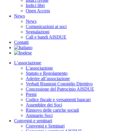
Indici riviste
Indici libri
Open Access
News
News
Comunicazioni ai soci
Segnalazioni
Call e bandi AISDUE
Contatti
L’associazione
L’associazione
Statuto e Regolamento
Aderire all’associazione
Verbali Riunioni Consiglio Direttivo
Concessione del Patrocinio AISDUE
Premi
Codice fiscale e versamenti bancari
Assemblee dei Soci
Rinnovo delle cariche sociali
Annuario Soci
Convegni e seminari
Convegni e Seminari