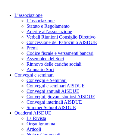
Vai
al
L’associazione
contenuto
L’associazione
Statuto e Regolamento
Aderire all’associazione
Verbali Riunioni Consiglio Direttivo
Concessione del Patrocinio AISDUE
Premi
Codice fiscale e versamenti bancari
Assemblee dei Soci
Rinnovo delle cariche sociali
Annuario Soci
Convegni e seminari
Convegni e Seminari
Convegni e seminari AISDUE
Convegni annuali AISDUE
Convegni giovani studiosi AISDUE
Convegni interinali AISDUE
Summer School AISDUE
Quaderni AISDUE
La Rivista
Organigramma
Articoli
Note e Commenti