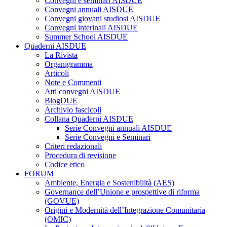
Convegni e seminari AISDUE
Convegni annuali AISDUE
Convegni giovani studiosi AISDUE
Convegni interinali AISDUE
Summer School AISDUE
Quaderni AISDUE
La Rivista
Organigramma
Articoli
Note e Commenti
Atti convegni AISDUE
BlogDUE
Archivio fascicoli
Collana Quaderni AISDUE
Serie Convegni annuali AISDUE
Serie Convegni e Seminari
Criteri redazionali
Procedura di revisione
Codice etico
FORUM
Ambiente, Energia e Sostenibilità (AES)
Governance dell’Unione e prospettive di riforma
(GOVUE)
Origini e Modernità dell’Integrazione Comunitaria
(OMIC)