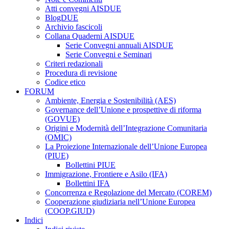
Atti convegni AISDUE
BlogDUE
Archivio fascicoli
Collana Quaderni AISDUE
Serie Convegni annuali AISDUE
Serie Convegni e Seminari
Criteri redazionali
Procedura di revisione
Codice etico
FORUM
Ambiente, Energia e Sostenibilità (AES)
Governance dell’Unione e prospettive di riforma
(GOVUE)
Origini e Modernità dell’Integrazione Comunitaria
(OMIC)
La Proiezione Internazionale dell’Unione Europea
(PIUE)
Bollettini PIUE
Immigrazione, Frontiere e Asilo (IFA)
Bollettini IFA
Concorrenza e Regolazione del Mercato (COREM)
Cooperazione giudiziaria nell’Unione Europea
(COOP.GIUD)
Indici