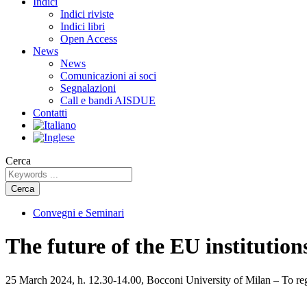
Indici
Indici riviste
Indici libri
Open Access
News
News
Comunicazioni ai soci
Segnalazioni
Call e bandi AISDUE
Contatti
Cerca
Cerca
Convegni e Seminari
The future of the EU institutio
25 March 2024, h. 12.30-14.00, Bocconi University of Milan – To regi