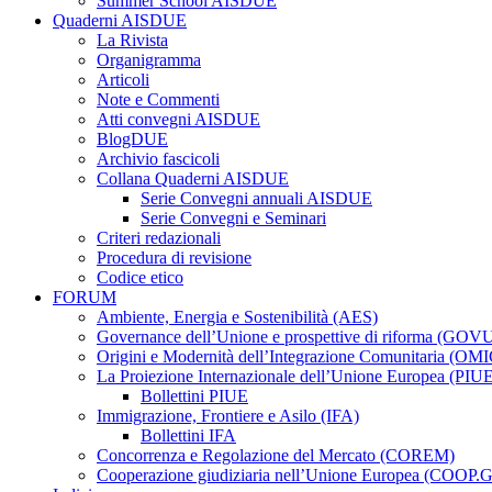
Summer School AISDUE
Quaderni AISDUE
La Rivista
Organigramma
Articoli
Note e Commenti
Atti convegni AISDUE
BlogDUE
Archivio fascicoli
Collana Quaderni AISDUE
Serie Convegni annuali AISDUE
Serie Convegni e Seminari
Criteri redazionali
Procedura di revisione
Codice etico
FORUM
Ambiente, Energia e Sostenibilità (AES)
Governance dell’Unione e prospettive di riforma (GOV
Origini e Modernità dell’Integrazione Comunitaria (OMI
La Proiezione Internazionale dell’Unione Europea (PIU
Bollettini PIUE
Immigrazione, Frontiere e Asilo (IFA)
Bollettini IFA
Concorrenza e Regolazione del Mercato (COREM)
Cooperazione giudiziaria nell’Unione Europea (COOP.