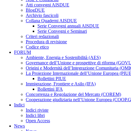
Atti convegni AISDUE
BlogDUE
Archivio fascicoli
Collana Quaderni AISDUE
Serie Convegni annuali AISDUE
Serie Convegni e Seminari
Criteri redazionali
Procedura di revisione
Codice etico
FORUM
Ambiente, Energia e Sostenibilità (AES)
Governance dell’Unione e prospettive di riforma (GOV
Origini e Modernità dell’Integrazione Comunitaria (OMI
La Proiezione Internazionale dell’Unione Europea (PIU
Bollettini PIUE
Immigrazione, Frontiere e Asilo (IFA)
Bollettini IFA
Concorrenza e Regolazione del Mercato (COREM)
Cooperazione giudiziaria nell’Unione Europea (COOP.
Indici
Indici riviste
Indici libri
Open Access
News