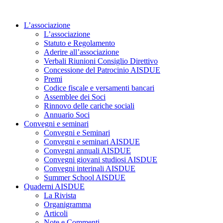
Vai
al
L’associazione
contenuto
L’associazione
Statuto e Regolamento
Aderire all’associazione
Verbali Riunioni Consiglio Direttivo
Concessione del Patrocinio AISDUE
Premi
Codice fiscale e versamenti bancari
Assemblee dei Soci
Rinnovo delle cariche sociali
Annuario Soci
Convegni e seminari
Convegni e Seminari
Convegni e seminari AISDUE
Convegni annuali AISDUE
Convegni giovani studiosi AISDUE
Convegni interinali AISDUE
Summer School AISDUE
Quaderni AISDUE
La Rivista
Organigramma
Articoli
Note e Commenti