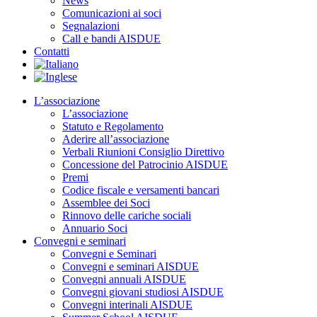
News
Comunicazioni ai soci
Segnalazioni
Call e bandi AISDUE
Contatti
L’associazione
L’associazione
Statuto e Regolamento
Aderire all’associazione
Verbali Riunioni Consiglio Direttivo
Concessione del Patrocinio AISDUE
Premi
Codice fiscale e versamenti bancari
Assemblee dei Soci
Rinnovo delle cariche sociali
Annuario Soci
Convegni e seminari
Convegni e Seminari
Convegni e seminari AISDUE
Convegni annuali AISDUE
Convegni giovani studiosi AISDUE
Convegni interinali AISDUE