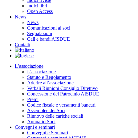
Indici riviste
Indici libri
Open Access
News
News
Comunicazioni ai soci
Segnalazioni
Call e bandi AISDUE
Contatti
L’associazione
L’associazione
Statuto e Regolamento
Aderire all’associazione
Verbali Riunioni Consiglio Direttivo
Concessione del Patrocinio AISDUE
Premi
Codice fiscale e versamenti bancari
Assemblee dei Soci
Rinnovo delle cariche sociali
Annuario Soci
Convegni e seminari
Convegni e Seminari