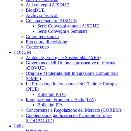
Atti convegni AISDUE
BlogDUE
Archivio fascicoli
Collana Quaderni AISDUE
Serie Convegni annuali AISDUE
Serie Convegni e Seminari
Criteri redazionali
Procedura di revisione
Codice etico
FORUM
Ambiente, Energia e Sostenibilità (AES)
Governance dell’Unione e prospettive di riforma
(GOVUE)
Origini e Modernità dell’Integrazione Comunitaria
(OMIC)
La Proiezione Internazionale dell’Unione Europea
(PIUE)
Bollettini PIUE
Immigrazione, Frontiere e Asilo (IFA)
Bollettini IFA
Concorrenza e Regolazione del Mercato (COREM)
Cooperazione giudiziaria nell’Unione Europea
(COOP.GIUD)
Indici