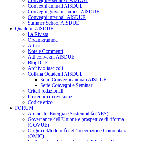
Convegni e seminari AISDUE
Convegni annuali AISDUE
Convegni giovani studiosi AISDUE
Convegni interinali AISDUE
Summer School AISDUE
Quaderni AISDUE
La Rivista
Organigramma
Articoli
Note e Commenti
Atti convegni AISDUE
BlogDUE
Archivio fascicoli
Collana Quaderni AISDUE
Serie Convegni annuali AISDUE
Serie Convegni e Seminari
Criteri redazionali
Procedura di revisione
Codice etico
FORUM
Ambiente, Energia e Sostenibilità (AES)
Governance dell’Unione e prospettive di riforma
(GOVUE)
Origini e Modernità dell’Integrazione Comunitaria
(OMIC)