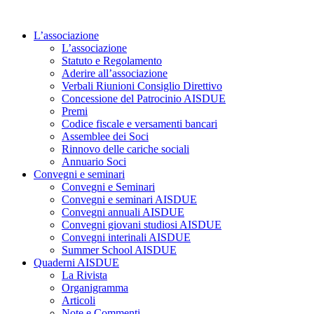
Vai
al
L’associazione
contenuto
L’associazione
Statuto e Regolamento
Aderire all’associazione
Verbali Riunioni Consiglio Direttivo
Concessione del Patrocinio AISDUE
Premi
Codice fiscale e versamenti bancari
Assemblee dei Soci
Rinnovo delle cariche sociali
Annuario Soci
Convegni e seminari
Convegni e Seminari
Convegni e seminari AISDUE
Convegni annuali AISDUE
Convegni giovani studiosi AISDUE
Convegni interinali AISDUE
Summer School AISDUE
Quaderni AISDUE
La Rivista
Organigramma
Articoli
Note e Commenti