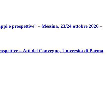
ppi e prospettive” – Messina, 23/24 ottobre 2026 –
ettive – Atti del Convegno, Università di Parma,