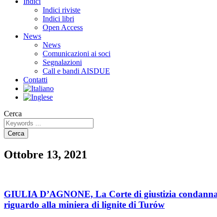
Indici
Indici riviste
Indici libri
Open Access
News
News
Comunicazioni ai soci
Segnalazioni
Call e bandi AISDUE
Contatti
Cerca
Cerca
Ottobre 13, 2021
GIULIA D’AGNONE, La Corte di giustizia condanna la
riguardo alla miniera di lignite di Turów