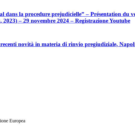
ans la procedure prejudicielle” – Présentation du volu
nt, 2023) – 29 novembre 2024 – Registrazione Youtube
recenti novità in materia di rinvio pregiudiziale, Nap
nione Europea