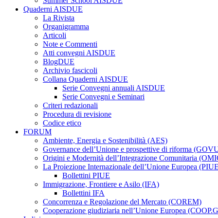
Summer School AISDUE
Quaderni AISDUE
La Rivista
Organigramma
Articoli
Note e Commenti
Atti convegni AISDUE
BlogDUE
Archivio fascicoli
Collana Quaderni AISDUE
Serie Convegni annuali AISDUE
Serie Convegni e Seminari
Criteri redazionali
Procedura di revisione
Codice etico
FORUM
Ambiente, Energia e Sostenibilità (AES)
Governance dell’Unione e prospettive di riforma (GOV
Origini e Modernità dell’Integrazione Comunitaria (OMI
La Proiezione Internazionale dell’Unione Europea (PIU
Bollettini PIUE
Immigrazione, Frontiere e Asilo (IFA)
Bollettini IFA
Concorrenza e Regolazione del Mercato (COREM)
Cooperazione giudiziaria nell’Unione Europea (COOP.