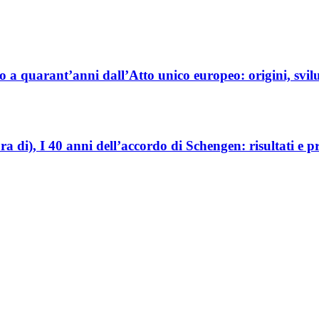
 quarant’anni dall’Atto unico europeo: origini, svilu
0 anni dell’accordo di Schengen: risultati e prosp