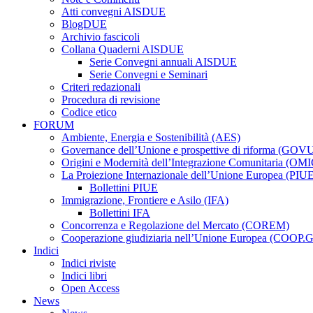
Atti convegni AISDUE
BlogDUE
Archivio fascicoli
Collana Quaderni AISDUE
Serie Convegni annuali AISDUE
Serie Convegni e Seminari
Criteri redazionali
Procedura di revisione
Codice etico
FORUM
Ambiente, Energia e Sostenibilità (AES)
Governance dell’Unione e prospettive di riforma (GOV
Origini e Modernità dell’Integrazione Comunitaria (OMI
La Proiezione Internazionale dell’Unione Europea (PIU
Bollettini PIUE
Immigrazione, Frontiere e Asilo (IFA)
Bollettini IFA
Concorrenza e Regolazione del Mercato (COREM)
Cooperazione giudiziaria nell’Unione Europea (COOP.
Indici
Indici riviste
Indici libri
Open Access
News