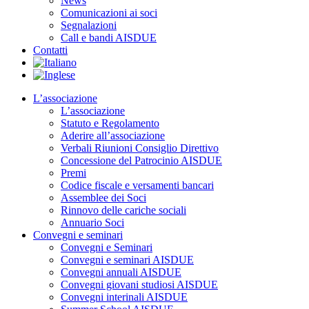
News
Comunicazioni ai soci
Segnalazioni
Call e bandi AISDUE
Contatti
L’associazione
L’associazione
Statuto e Regolamento
Aderire all’associazione
Verbali Riunioni Consiglio Direttivo
Concessione del Patrocinio AISDUE
Premi
Codice fiscale e versamenti bancari
Assemblee dei Soci
Rinnovo delle cariche sociali
Annuario Soci
Convegni e seminari
Convegni e Seminari
Convegni e seminari AISDUE
Convegni annuali AISDUE
Convegni giovani studiosi AISDUE
Convegni interinali AISDUE