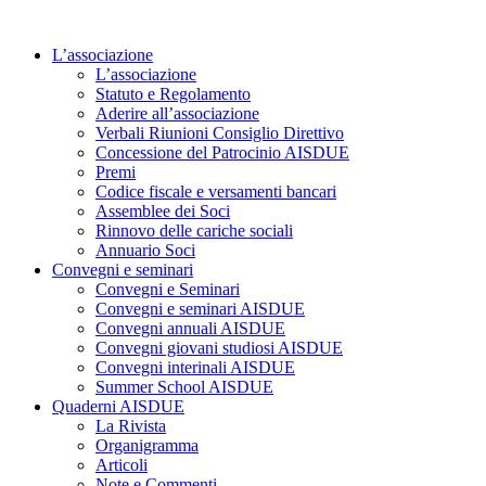
Vai
al
L’associazione
contenuto
L’associazione
Statuto e Regolamento
Aderire all’associazione
Verbali Riunioni Consiglio Direttivo
Concessione del Patrocinio AISDUE
Premi
Codice fiscale e versamenti bancari
Assemblee dei Soci
Rinnovo delle cariche sociali
Annuario Soci
Convegni e seminari
Convegni e Seminari
Convegni e seminari AISDUE
Convegni annuali AISDUE
Convegni giovani studiosi AISDUE
Convegni interinali AISDUE
Summer School AISDUE
Quaderni AISDUE
La Rivista
Organigramma
Articoli
Note e Commenti