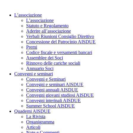
Vai
al
L’associazione
contenuto
L’associazione
Statuto e Regolamento
Aderire all’associazione
Verbali Riunioni Consiglio Direttivo
Concessione del Patrocinio AISDUE
Premi
Codice fiscale e versamenti bancari
Assemblee dei Soci
Rinnovo delle cariche sociali
Annuario Soci
Convegni e seminari
Convegni e Seminari
Convegni e seminari AISDUE
Convegni annuali AISDUE
Convegni giovani studiosi AISDUE
Convegni interinali AISDUE
Summer School AISDUE
Quaderni AISDUE
La Rivista
Organigramma
Articoli
Note e Commenti