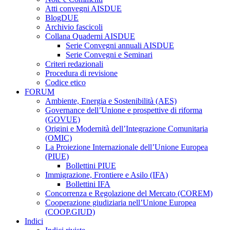
Atti convegni AISDUE
BlogDUE
Archivio fascicoli
Collana Quaderni AISDUE
Serie Convegni annuali AISDUE
Serie Convegni e Seminari
Criteri redazionali
Procedura di revisione
Codice etico
FORUM
Ambiente, Energia e Sostenibilità (AES)
Governance dell’Unione e prospettive di riforma
(GOVUE)
Origini e Modernità dell’Integrazione Comunitaria
(OMIC)
La Proiezione Internazionale dell’Unione Europea
(PIUE)
Bollettini PIUE
Immigrazione, Frontiere e Asilo (IFA)
Bollettini IFA
Concorrenza e Regolazione del Mercato (COREM)
Cooperazione giudiziaria nell’Unione Europea
(COOP.GIUD)
Indici