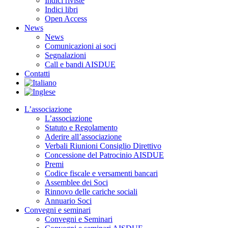
Indici riviste
Indici libri
Open Access
News
News
Comunicazioni ai soci
Segnalazioni
Call e bandi AISDUE
Contatti
L’associazione
L’associazione
Statuto e Regolamento
Aderire all’associazione
Verbali Riunioni Consiglio Direttivo
Concessione del Patrocinio AISDUE
Premi
Codice fiscale e versamenti bancari
Assemblee dei Soci
Rinnovo delle cariche sociali
Annuario Soci
Convegni e seminari
Convegni e Seminari