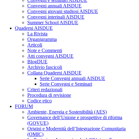
Convegni e seminari AISDUE
Convegni annuali AISDUE
Convegni giovani studiosi AISDUE
Convegni interinali AISDUE
Summer School AISDUE
Quaderni AISDUE
La Rivista
Organigramma
Articoli
Note e Commenti
Atti convegni AISDUE
BlogDUE
Archivio fascicoli
Collana Quaderni AISDUE
Serie Convegni annuali AISDUE
Serie Convegni e Seminari
Criteri redazionali
Procedura di revisione
Codice etico
FORUM
Ambiente, Energia e Sostenibilità (AES)
Governance dell’Unione e prospettive di riforma
(GOVUE)
Origini e Modernità dell’Integrazione Comunitaria
(OMIC)