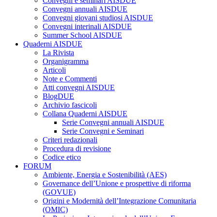
Convegni e seminari AISDUE
Convegni annuali AISDUE
Convegni giovani studiosi AISDUE
Convegni interinali AISDUE
Summer School AISDUE
Quaderni AISDUE
La Rivista
Organigramma
Articoli
Note e Commenti
Atti convegni AISDUE
BlogDUE
Archivio fascicoli
Collana Quaderni AISDUE
Serie Convegni annuali AISDUE
Serie Convegni e Seminari
Criteri redazionali
Procedura di revisione
Codice etico
FORUM
Ambiente, Energia e Sostenibilità (AES)
Governance dell’Unione e prospettive di riforma
(GOVUE)
Origini e Modernità dell’Integrazione Comunitaria
(OMIC)