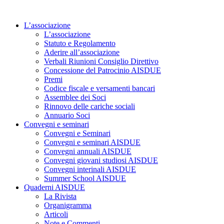
Vai
al
L’associazione
contenuto
L’associazione
Statuto e Regolamento
Aderire all’associazione
Verbali Riunioni Consiglio Direttivo
Concessione del Patrocinio AISDUE
Premi
Codice fiscale e versamenti bancari
Assemblee dei Soci
Rinnovo delle cariche sociali
Annuario Soci
Convegni e seminari
Convegni e Seminari
Convegni e seminari AISDUE
Convegni annuali AISDUE
Convegni giovani studiosi AISDUE
Convegni interinali AISDUE
Summer School AISDUE
Quaderni AISDUE
La Rivista
Organigramma
Articoli
Note e Commenti