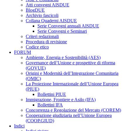
Atti convegni AISDUE
BlogDUE
Archivio fascicoli
Collana Quaderni AISDUE
Serie Convegni annuali AISDUE
Serie Convegni e Seminari
Criteri redazionali
Procedura di revisione
Codice etico
FORUM
Ambiente, Energia e Sostenibilità (AES)
Governance dell’Unione e prospettive di riforma
(GOVUE)
Origini e Modernità dell’Integrazione Comunitaria
(OMIC)
La Proiezione Internazionale dell’Unione Europea
(PIUE)
Bollettini PIUE
Immigrazione, Frontiere e Asilo (IFA)
Bollettini IFA
Concorrenza e Regolazione del Mercato (COREM)
Cooperazione giudiziaria nell’Unione Europea
(COOP.GIUD)
Indici