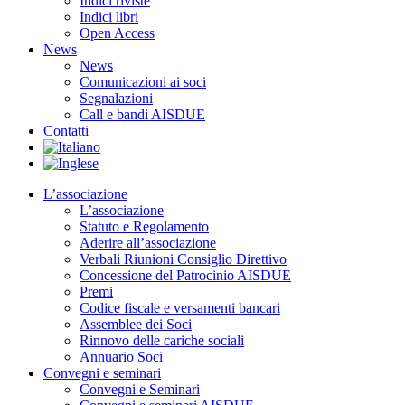
Indici riviste
Indici libri
Open Access
News
News
Comunicazioni ai soci
Segnalazioni
Call e bandi AISDUE
Contatti
L’associazione
L’associazione
Statuto e Regolamento
Aderire all’associazione
Verbali Riunioni Consiglio Direttivo
Concessione del Patrocinio AISDUE
Premi
Codice fiscale e versamenti bancari
Assemblee dei Soci
Rinnovo delle cariche sociali
Annuario Soci
Convegni e seminari
Convegni e Seminari